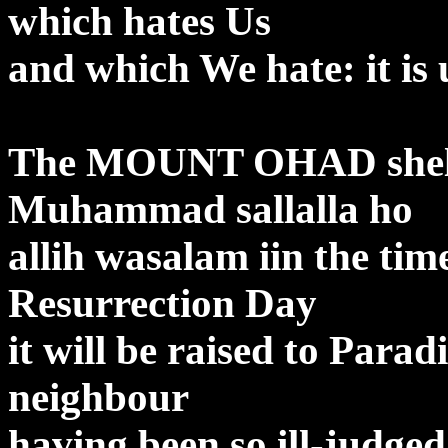
which hates Us
and
which We hate: it is
The MOUNT OHAD shel
Muhammad sallalla ho
allih wasalam i
in the tim
Resurrection Day
it will be raised to Para
neighbour
having been so ill-judged