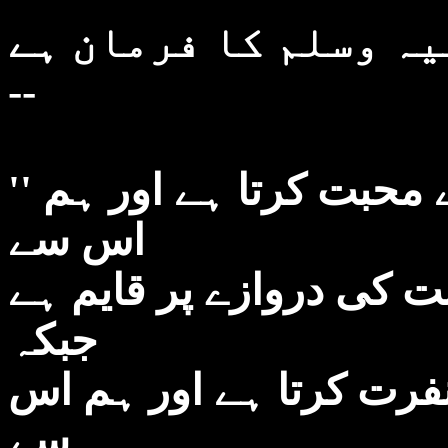
لیہ وسلم کا فرمان ہے
--
'' احد وہ پہاڑ ہے جو ہم سے محبت کرتا ہے اور ہم
اس سے
ت کی دروازے پر قایم ہے
جبکہ
فرت کرتا ہے اور ہم اس
سے