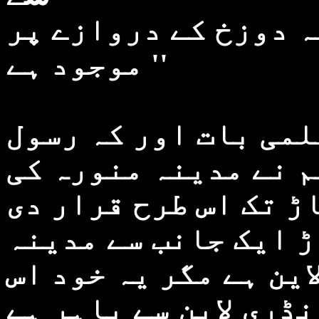
ہ دوزخ کے دروازے پر
موجود ہے ''
لمی بات اور کہ رسول
م نے مدینہ منورہ کی
ڑ تک اس طرح قرار دی
ڑ ایک جانب سے مدینہ
ین ہے مگر یہ خود اس