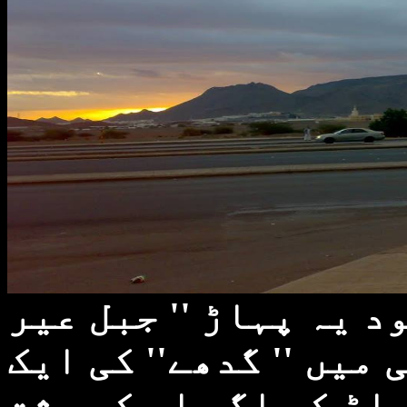
 یہ پہاڑ '' جبل عیر
'' یں '' گدھے'' کی ایک
ہاڑ کو اگر اس کی پشت