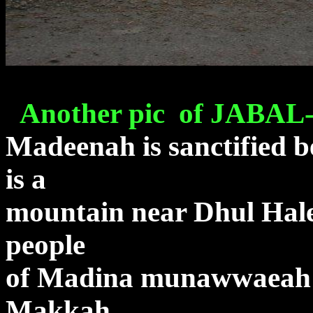
Another pic of JABA
p
Madeenah is sanctified 
is a
mountain near Dhul Hale
people
of Madina munawwaeah a
Makkah