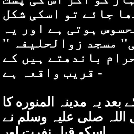
کھا جائے تو اسکی شکل
حسوس ہوتی ہے اور یہ
عنی'' مسجد زوالحلیفہ
حرام باندھتے ہیں کے
قریب واقعہ ہے -
ے بعد یہ مدینہ المنوره کا
 اللہ صلی علیہ وسلم نے
اسکو قبل نفرت اور