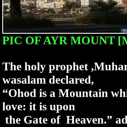
PIC OF AYR MOUNT
[
The holy prophet ,Muham
wasalam declared,
“Ohod is a Mountain
wh
love: it is upon
the Gate of
Heaven.” ad