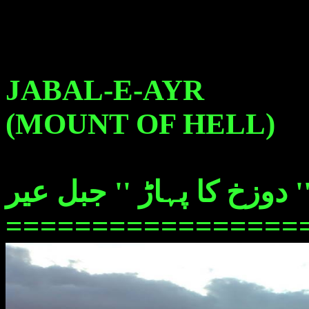
JABAL-E-AYR
(MOUNT OF HELL)
دوزخ کا پہاڑ '' جبل عیر
=================