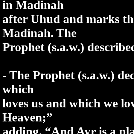
in Madinah
after Uhud and marks th
Madinah. The
Prophet (s.a.w.) describe
- The Prophet (s.a.w.) d
which
loves us and which we lov
Heaven;”
adding, “And Ayr is a pl