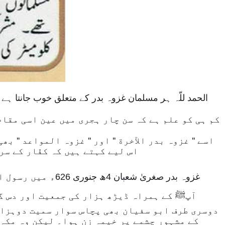
الحمد للّہ ہر مسلمان غزوہ بدر کے متعلق خوب جانتا ہ
کم ہی کو علم ہے کہ سن چار ہجری میں عین اسی مقام 
اسے '' غزوہ بدر الآخرة '' اور '' غزوہ المواعد '' بھ
اس لیے کہتے ہیں کہ کفّار کے سردار '' ابو سفیان نے احد کی جنگ سے واپس ہوتے ہوے وعدہ کیا تھا کہ '' اب مقابلہ بدر کے مقام پر ہوگا -
غزوہ بدر صغریٰ ش
آپﷺ کے ہمراہ ڈیڑھ ہزار کی جمعیت اور دس گھ
دوسری طرف ابو سفیان بھی پچاس سوار سمیت دوہزارم
کے مشہور چشمے پر خیمہ زن ہوا۔ لیکن وہ مکہ