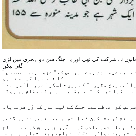
سلمانوں نے شرکت کی تھی اور یہ جنگ سن دو ہجری میں لڑی
گئی لیکن
لیے خیمہ زن ہوے اور اس کو '' غزوہ بدر الصغرى ''
کا نام دیا گیا - تا ہم
 '' تاریخ مقررہ '' کے ہیں - اسکو '' غزوہ المواعد ''
 بن رواحہ کو سونپ کرا س طے شدہ جنگ کے لیے بدر کا رُخ فرمایا۔
 پہنچ کر مشرکین کے انتظار میں خیمہ زن ہو گئے۔
مرحلہ دور وادی مَرا لظَّہران پہنچ کر مجنہ نام
ساتھ ہونے والی جنگ کا نجام سوچتا تھا۔ اور رعب