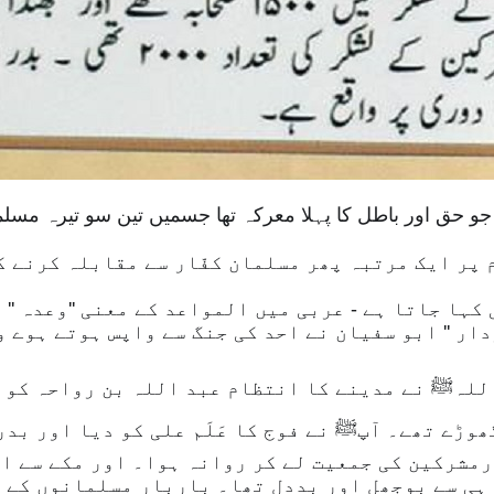
ے جو حق اور باطل کا پہلا معرکہ تھا جسمیں تین سو تیرہ م
پر ایک مرتبہ پھر مسلمان کفّار سے مقابلہ کرنے کے 
ی کہا جاتا ہے - عربی میں المواعد کے معنی ''وعدہ '' یا
عبان 4ھ جنوری 626ء میں رسول اللہﷺ نے مدینے کا انتظام عبد اللہ
وڑے تھے۔ آپﷺ نے فوج کا عَلَم علی کو دیا اور بدر
شرکین کی جمعیت لے کر روانہ ہوا۔ اور مکے سے ایک 
 ہی سے بوجھل اور بددل تھا۔ باربار مسلمانوں کے 