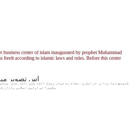
 ever business center of islam inaugurated by prophet Muhammad
s freelt according to islamic laws and rules. Before this center
'
اس تصویر میں
سکیں - اس اولین اسلامی بازار کا نام رسول الله صلی الله علیہ وسلم نے '' مناکه '' رکھا تھا - یہ بازار آج بھی جدید تقاضوں کے ساتھہ اپنی جگہ موجود ہے جیسا کہ آپکو تصویر میں نظر آرہا ہے -