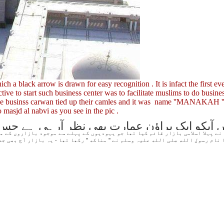
ch a black arrow is drawn for easy recognition . It is infact the first
tive to start such business center was to facilitate muslims to do busines
 the businss carwan tied up their camles and it was name ''MANAKAH '
 masjd al nabvi as you see in the pic .
 آپکو ایک براؤن عمارت بھی نظر آرہی ہے جس پ