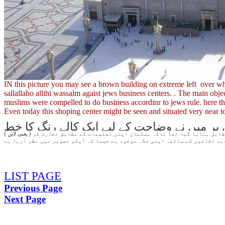
IN this picture you may see a brown building on extreme left over whi
sallallaho allihi wassalm agaist jews business centers. . The main objec
muslims were compelled to do business accordinr to jews rule. here
Even today this shoping center might be seen and situated very near to
ر میں نے وضاحت کے لیے ایک کالے رنگ کا خط
( یعنی لاین ) کھینچ دیا ہے - یہ دراصل وہ مقام ہے جہاں رسول الله صلی الله علیہ وسلم نے پہلا اسلامی بازار قائم کیا تھا جو یہودیوں کے پہلے سے موجود بازاروں کے مقابل بنایا گیا تھا تاکہ مسلمان اپنی تعلیمات کے مطابق تجآرت کر
LIST PAGE
Previous Page
Next Page