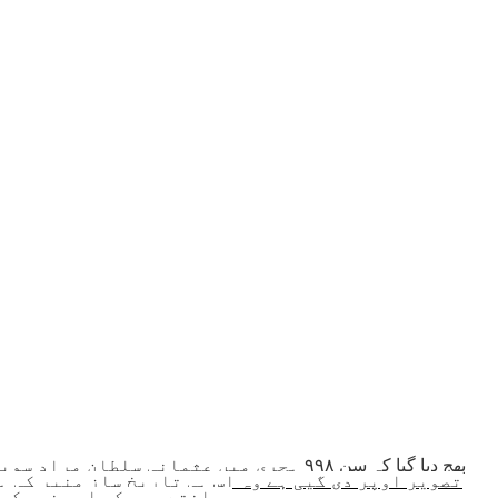
بھج دیا گیا کہ سن ٩٩٨ ہجری میں عثمانی
تصویر اوپر دی گیی ہے وہ اس ہی تاریخ ساز منبر کی ہ
جانتے ہیں کہ اس منبر کی پیشانی پر دروازے کے اوپر بارہ بیضوی دایروں میں کچھ لکھا ہے جسکو میں نے سرخ چوکور خانہ میں واضح کیا ہے -