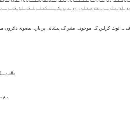
ں ان بارہ بیضوی دایروں میں کیا لکھا یا کم از کم یہ ب
 یہ نوٹ کرلیں کہ موجودہ منبر کے پیشانی پر بارہ بیضوی دائروں می
٥- یہ (منبر) رسول الله صلی الله علیہ وسلم کے باغ کے لیے ہے-
٨ - یہ منبر اخلاص سے بنایا گیا ہے تاکہ اس سے رہنمائی حاصل کے جائے -