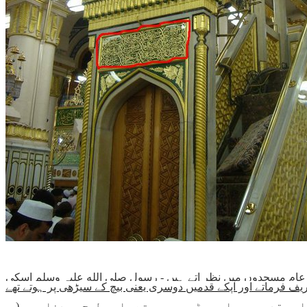
ل عام مسجدوں میں نظر اتے ہیں - رسول صلی الله علیہ وسلم اسکی
رر قدمیں پہلی سیڑھی پر ہوتے - اسی طرح سیدنا عمر (ر-