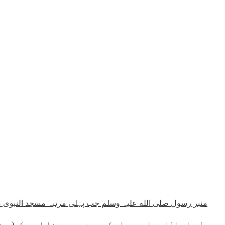
منبر رسول صلی الله علیہ وسلم جب پہلی مرتبہ مسجد النبوی م
رسول صلی الله علیہ وسلم کے بعد جب سیدنا ابوبکر(ر- ض