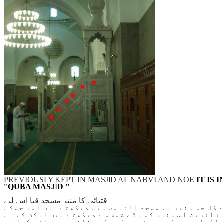
PREVIOUSLY KEPT IN MASJID AL NABVI AND NOE
IT IS I
''QUBA MASJID ''
قتبائی کا منبر مسجد قبا اس لیے
ا اور آج کل جو منبر ہم مسجد النبوی میں دیکھتے ہیں اور جسکی
 زائرین اس منبر کو بڑے شوق سے دیکھتے ہیں لیکن کم ہی