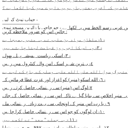
تادیں کہ آخری یعنی بارہویں دایرے میں کیا لکھا ہے ؟
جواب نوٹ کر لیں -
--------------------------
ں عربی رسم الخط میں یہ لکھا ہے - جو حاجی یا زائرین مسجد نبوی
جائیں اس کو ضرور ملاحظه کریں :
١- سلطان مراد بن سلیم نے یہ منبر بھیجا ہے -
٢- وہ اس کا اجر روز قیامت لینا چاہتے ہیں -
٣- اسکی ریاست ہمیشہ پہلے پھولے -
٤- بہترین شہر اسکے امن والے کنٹرول میں رہیں
٦- الله اسکو (منبر) کو اعزاز اور عزت عطا فرمائیں کہ -
٧-لوگ اس (منبر) سے رہنمائی حاصل کرتے رہیں
٩ - یا رب اس منبر کے اونچائی سے بہت زیادہ رہنمائی ملے
١٠- ان لوگوں کو جو اس سے رہنمائی حاصل کرا چاہیں
١١ - یہ جملے " سعد " نے لکھے ہیں -
١٢ - اور یہ منبر سلطان مراد نے سن ٩٩٧ ہجری میں بنوایا -