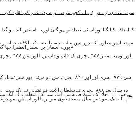
سیدنا عثمان (ر - ض ) پہلے کچھ عرصے تو سیدنا عمر کی تقلید کرتے
سیدنا امیر معاویہ کے دور میں پرانے تینوں استپ کی لکڑی خراب ہو
پورے آسمان پر اسقدر اندھیرا چھا گیا کہ ستارے نظر آنے لگے - امیر معاویہ نے کام فوری طور سے رکوادیا اور یہ سمجھا گیا کہ اس کام کو کرنے میں الله کی مرضی شامل نہیں -
دو سال بعد ٨٨٨ ہجری نے سلطان الاشرف قتبائی نے ا
پہلے ایک سو دس سال مسجد نبوی میں رہا اور اب تین سو چونت