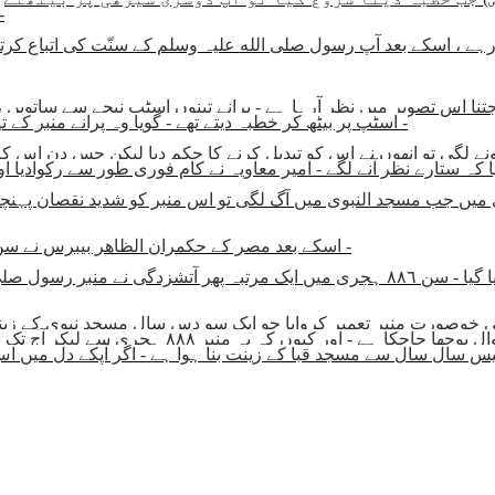
ض) پہلی سیڑھی پر بیٹھے ا
 رہے ، اسکے بعد آپ رسول صلی الله علیہ وسلم کے سنّت کی اتباع کرت
اسٹپ پر بیٹھ کر خطبہ دیتے تھے - گویا وہ پرانے منبر کے تیسری سیڑھی پر ہوتے جہاں سیدنا عمر( ر - ض ) تشریف فرماتے تھے -
نے لگی تو انھوں نے اس کو تبدیل کرنے کا حکم دیا لیکن جس دن اس کم
اسکے بعد مصر کے حکمران الظاھر بیبرس نے سن ٦٦٦ ہجری میں ایک اور منبر بطور تحفہ مسجد النبوی کے لئے بھیجا -
سن ٧٧٩ ہجری اور اور ٨٢٠ ہجری میں دو مرتبہ پھر منبر تبدیل کیا گیا - سن ٨٨٦ ہجری میں
یک بہت ہی خوصورت منبر تعمیر کروایا جو ایک سو دس سال مسجد نبوی کے زین
یس سال سال سے مسجد قبا کے زینت بنا ہوا ہے - اگر آپکے دل میں