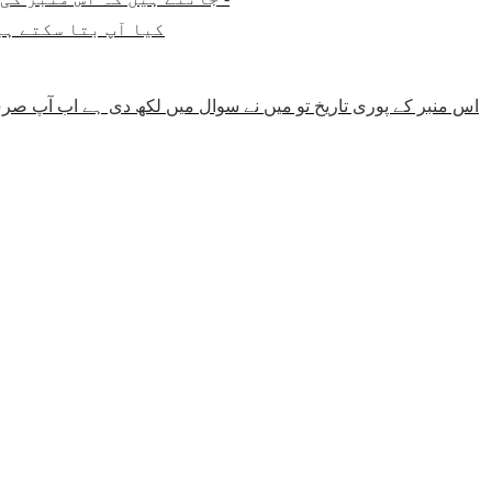
کیا آپ بتا سکتے ہی
اس منبر کے پوری تاریخ تو میں نے سوال میں لکھ دی ہے اب آپ صرف