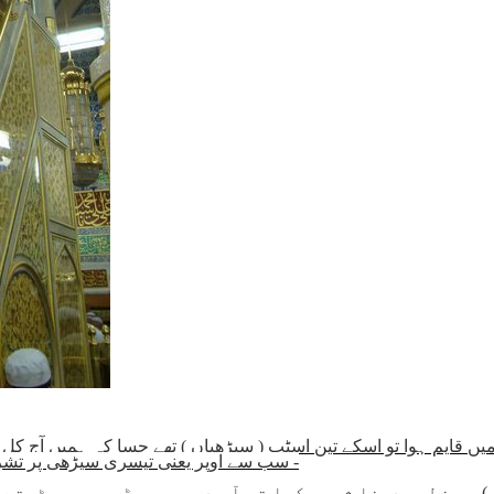
یں قایم ہوا تو اسکے تین اسٹپ ( سیڑھیاں ) تھے جسا کہ ہمیں آج ک
سب سے اوپر یعنی تیسری سیڑھی پر تشریف فرماتے اور آپکے قدمیں دوسری یعنی بیچ کے سیڑھی پر ہوتے تھے -
) جب خطبہ دینا شروع کیا تو آپ دوسری سیڑھی پر بیٹھتے ا