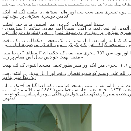
ور آپکے قدمیں زمین پر ہوتے -
ے ہوے تیسری یعنی سب سے اوپر والی سیڑھی پر بیٹھنے لگے اور آپکے
قدمیں دوسری سیڑھی پر ہوتے تھے
سیدنا امیر معاویہ کے دور میں اسمیں مزید چھہ اسٹپ
( سیڑھیوں ) کا اضافہ کیا گیا اور اسکی تعداد نو ہو گیئ اور یہ اسقدر بلند ہو گیا جتنا اس تصویر میں نظر آرہا ہے - پرانے تینوں اسٹپ نیچے سے ساتویں ، آٹھویں اور نویں نمبر پر آگیے - سیدنا امیر معاویہ ساتویں
 کو کرنا تھے اس دن اہل مدینہ نے ایک معجزہ دیکھا اور دن کے وقت
اور یوں یہ منبر ٦٥٤ ہجری تک قایم و دایم رہا اور سن ٦٥٤ ہجری میں جب مسجد النبوی میں آگ لگی تو اس منبر کو شدید نقصان پہنچا اور یوں سن ٦٥٦ ہجری میں یمن کے حکمران "المظاھر" نے نیا منبر
مدینہ بھیجا جو دس سال اس مقام پر رہا -
 ایک مرتبہ پھر آتشزدگی نے منبر رسول صلی الله علیہ وسلم کو شدید نقصان پہنچا اور ا ہل مدینہ نے اینٹوں سے
ایک پکا منبر بنا دیا
ت بنا رہا اور پھر یہ منبر مسجد قبا میں رکھوا دیا گیا جو آج تک وہاں
موجود ہے- اھلا'' کے پلیٹ فارم سے اس منبر کے متعلق پہلے ایک سوال پوچھا جاچکا ہے - اور کیوں کہ یہ منبر ٨٨٨ ہجری سے لیکر آج تک یعنی ١٤٣٢ ہجری یعنی چار سو چوالیس ( ٤٤٤ ) سے قائم و دائم ہے -
 اس عظیم منبر کو دیکھنے کی خواہش جاگی ہو تو آپ اس کو ضرور
دیکھیں