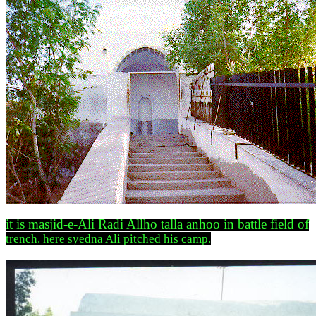
it is masjid-e-Ali Radi Allho talla anhoo in battle field of
trench. here syedna Ali pitched his camp.