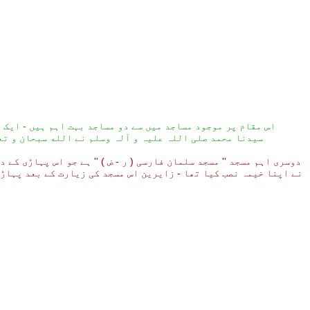
اس مقام پر موجود مساجد میں سے دو مساجد بہت اہم ہیں - ایک م
سیدنا محمد صلی اللہ علیہ و آلہ وسلم نے الله سبحان و تعالی سے مسلمانوں کی فتح کے لیے گڑ گڑا ، گڑ گڑا کر دعا مانگی اور پھر کامیابی کی نوید وحی کی صورت میں آپکے قلب اطہر پر نازل ہوئی -
دوسری اہم مسجد '' مسجد سلمان فارسی ( ر - ض ) '' ہے جو اس پہاڑی کے
نے اپنا خیمہ نصب کیا تھا - زایرین اس مسجد کی زیارت کے بعد پہاڑی