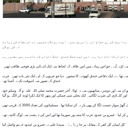
د ہے - بہت کم ہی حجاج اور زایرین عمرہ ایسے ہونگے جنہوں نے اس مقام کی زیارت
نہ کی ہوگی -
تھا ، نے ایک دفاعی خندق کھودنے کا مشورہ دیا جو عربوں کے لیے ایک نئی بات تھی۔ عرب
خندق کے تصور سے اسوقت تک نہ آشنا تھے -
و ان سے اور دوسرے ساتھیوں سے نہ ٹوٹا۔ آخر حضرت محمد صلی اللہ علیہ و آلہ وسلم خود