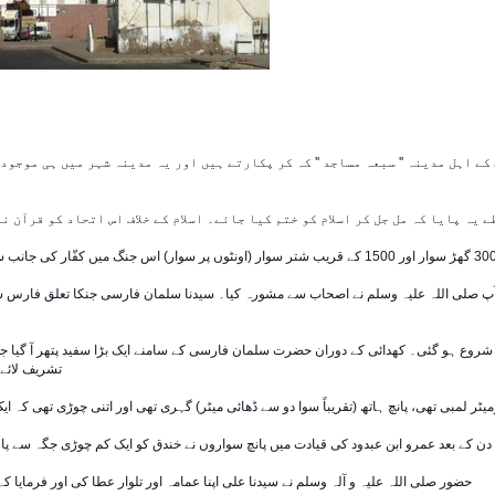
کے اہل مدینہ '' سبعہ مساجد '' کہ کر پکارتے ہیں اور یہ مدینہ شہر میں ہی موجو
آپ صلی اللہ علیہ وسلم نے اصحاب سے مشورہ کیا۔ سیدنا سلمان فارسی جنکا تعلق فارس سے 
ر شروع ہو گئی۔ کھدائی کے دوران حضرت سلمان فارسی کے سامنے ایک بڑا سفید پتھر آ گیا ج
تشریف لائے اور کلہاڑی کی ضرب لگائی۔ ایک بجلی سی چمکی اور پتھر کا ایک ٹکرا ٹوٹ کر الگ ہو گیا -
حضور صلی اللہ علیہ و آلہ وسلم نے سیدنا علی اپنا عمامہ اور تلوار عطا کی اور فرمایا کہ ' کل ایمان کل کفر کے مقابلے پر جا رہا ہے' ۔ سیدنا علی نے عمرو بن عبدود جہنم واصل کیا -