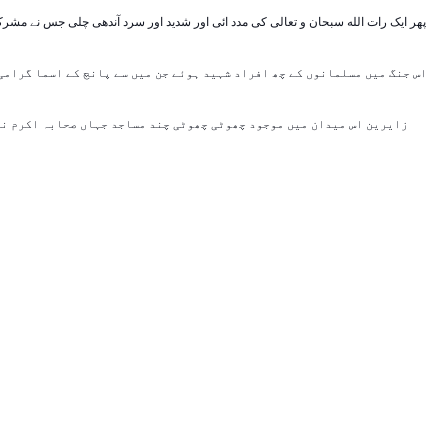
پھر ایک رات الله سبحان و تعالی کی مدد ائی اور شدید اور سرد آندھی چلی جس نے مشرک
اس جنگ میں مسلمانوں کے چھ افراد شہید ہوئے جن میں سے پانچ کے اسما گرامی ی
زایرین اس میدان میں موجود چھوٹی چھوٹی چند مساجد جہاں صحابہ اکرم نے 