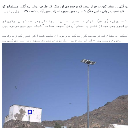
 ہو گئی۔۔ مشرکین نے فرار ہونے کو ترجیح دی اور مکہ کہ طرف روانہ ہو گئے۔ مسلمانو کو
فتح نصیب ہوئی - اس جنگ کے بارے میں سورۃ احزاب میں آیات 9 سے 25 نازل ہوئیں۔
ب بن زید ( ر - ض ) ۔ لیکن مناسب رہنمائی نہ ہونے کی وجہہ سے کم ہی لوگوں کو
یکن اس مقام کے قریب سے گزرنے کے باوجود ان عظیم شہدا کی قبور کی زیارت سے
محروم رہتے ہیں - اب اس مقام پر ایک بڑی خوبصورت مسجد بھی بنا دی گئی ہے -