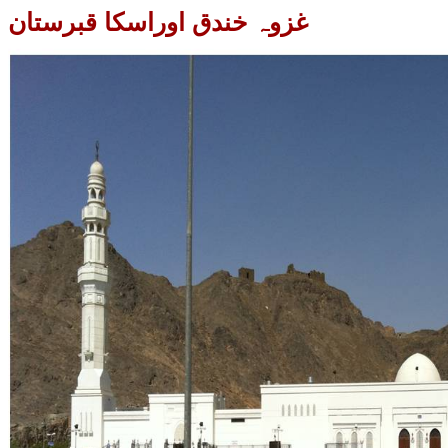
غزوہ خندق اوراسکا قبرستان