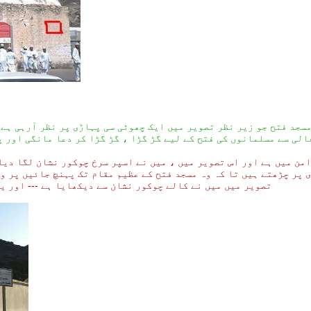
سجد فتح جو زیر نظر تصویر میں ایک چھوٹی سی پہاڑی پر نظر آرہی ہے ج
 دامن میں ہے اور اس تصویر میں ، میں نے اسپر سرخ چوکور نشان لگا دیا
 پر چڑھتے ہیں تا کہ وہ مسجد فتح کے عظیم مقام تک پہنچ جائیں پر و
تصویر میں میں نے کالے چوکور نشان سے دیکھایا ہے --- اور یہی در حقیقت وہ مقام ہے جہاں غزوہ خندق کے عظیم شہدا کی قبور ہیں -