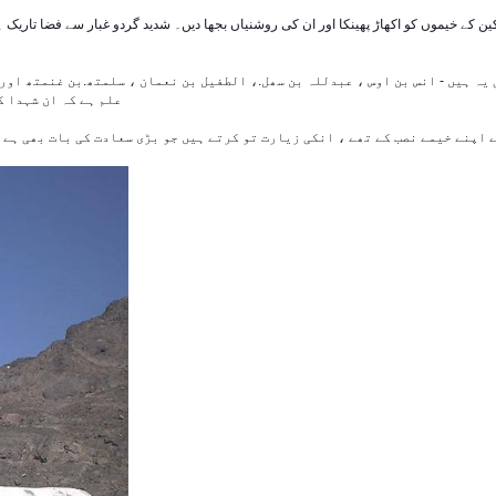
ین کے خیموں کو اکھاڑ پھینکا اور ان کی روشنیاں بجھا دیں۔ شدید گردو غبار سے فضا تاریک
ہ ہیں - انس بن اوس ، عبدللہ بن سھل.، الطفیل بن نعمان ، سلمتھ.بن غنمتھ اور کع
علم ہے کہ ان شہدا کی قبور بھی میدان خندق یا جسکو آج کل '' سبعہ مساجد '' کہتے ہیں میں موجود ہیں -
اپنے خیمے نصب کے تھے ، انکی زیارت تو کرتے ہیں جو بڑی سعادت کی بات بھی ہے ل