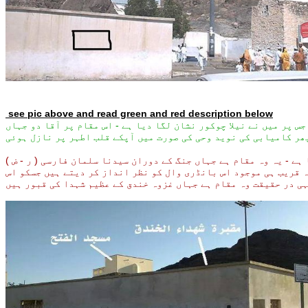
see pic above and read green and red desc
r
iption below
س پر میں نے نیلا چوکور نشان لگا دیا ہے - اس مقام پر آقا دو جہاں
 ہے - یہ وہ مقام ہے جہاں جنگ کے دوران سیدنا سلمان فارسی ( ر - ض )
ہ قریب ہی موجود اس بانڈری وال کو نظر انداز کر دیتے ہیں جسکو اس