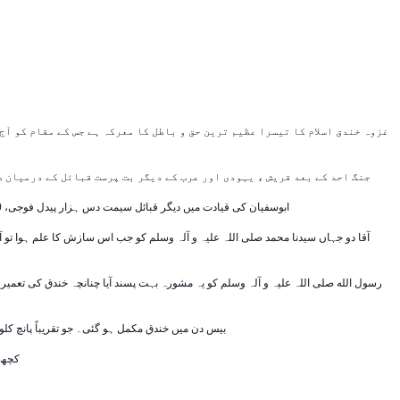
غزوہ خندق اسلام کا تیسرا عظیم ترین حق و باطل کا معرکہ ہے جس کے مقام کو آج 
جنگ احد کے بعد قریش ، یہودی اور عرب کے دیگر بت پرست قبائل کے درمیان طے یہ پایا کہ مل جل کر اسلام کو ختم کیا جائے۔ اسلام کے خلاف اس اتحاد کو قرآن نے احزاب کا نام دیا ہے۔ اسی لیے جنگ خندق . جنگ احزاب کے نام سے بھی مشہور ہے -
ابوسفیان کی قیادت میں دیگر قبائل سیمت دس ہزار پیدل فوجی، 300 گھڑ سوار اور 1500 کے قریب شتر سوار (اونٹوں پر سوار) اس جنگ میں کفّار کی جانب سے لڑنے آیے ، جو اس زمانے میں اس علاقے کے لحاظ سے ایک انتہائی بڑی فوجی طاقت تھی۔
آقا دو جہاں سیدنا محمد صلی اللہ علیہ و آلہ وسلم کو جب اس سازش کا علم ہوا تو 
رسول الله صلی اللہ علیہ و آلہ وسلم کو یہ مشورہ بہت پسند آیا چنانچہ خندق کی تعمی
بیس دن میں خندق مکمل ہو گئی۔ جو تقریباً پانچ کلومیٹر لمبی تھی، پانچ ہاتھ (تقریباً سوا دو سے ڈھائی میٹر) گہری تھی اور اتنی چوڑی تھی کہ ایک گھڑ سوار جست لگا کر بھی پار نہ کر سکتا تھا۔ مسلمانوں کی تعداد 3000 کے قریب تھی -
کچھ دن کے بعد عمرو ابن عبدود کی قیادت میں پانچ سواروں نے خندق کو ایک کم چوڑی جگہ سے پار کر لیا۔ عمرو بن عبدود عرب کا مشہور سورما تھا اور اس کی دہشت سے لوگ کانپتے تھے -