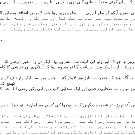
ز نے مسجد نبوی میں خنجر سے حملہ کیا اور تین جگہ وار کیے- ایک مقا
و جو محسن امّت اور یار نبی صلی الله علیہ وسلم کی قدر و قیمت کو ن
بعد میں صحابہ اکرم نے ابو لولو فیروز کو بھی وہیں موقع پر جہنم واصل کر دیا -
وز تھا جو کے ابو لولو کی کنیت سے مشہور تھا۔ ایک دن وہ مغیرہ رضی اللہ ع
انہ۔ آپنے اسکا پیشہ دریافت کیا تو معلوم ہوا کہ آہنگری اور نقاشی کا کام کر
دوسرے دن جب فجر کی نماز کی امامت شروع کی آپ نے تو اس ملعون نے آگے بڑھ کے
کھینچ کے
س میں بہت صحابی زخمی اور ایک صحابی کلیب بن ابی بکیر رضی اللہ عنہ کو 
ئے تھوڑے تو عظمت دیکھیں کہ یہ پوچھا کی کسی مسلمان نے تو حملہ نہیں کیا۔ ب
 والے زخم سے خوراک انتڑیوں سے باہر نکل جاتی اس طرح کی حالت دیکھ 
د بن ابی وقاص رضی اللہ عنہ ، زبیر بن العوام رضی اللہ عنہ ، طلحہ 
عبداللہ بن عمر رضی اللہ عنہ کے ہاتھ اماں عائشہ رضی اللہ عنہ کے 
ھرانے کے لئیے کہ اجازت مانگ رہے دفن کے لئیے بھی۔ اماں عائشہ رضی