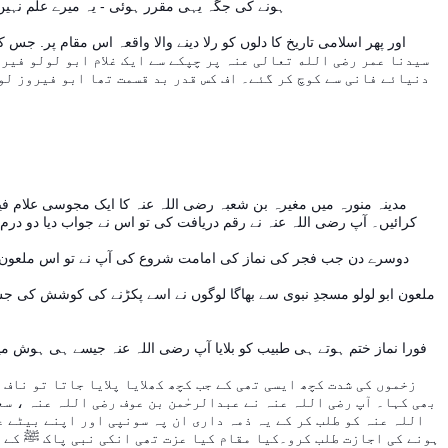
ہونے کی جگہ یہی مقرر ہوئی - یہ میرے علم نہیں کہ یہاں کوئی محراب بنائی گئی تھی یا نہیں . تا ہم یہ یہ ضرور ہے کہ یہی وہ مقام تھا جہاں سیدنا عمر رضی الله تعالی عنہ نمازوں کی امامت کرتے تھے -
سیدنا عمر رضی الله تعالی عنہ پر چپکے سے ایک غلام ابو لولو فیرو
دنیائے فانی سے کوچ کر گئے۔ اف کس قدر بد قسمت تھا ابو فیروز لول
تعالی عنہ کے لیے ہمیش کے لیے امر ہوگیا - لیکن مناسب رہنمائی نہ ہونے کی وجہ سے زایرین اس کی زیارت اور لطافتوں سے محروم رہتے ہے -
مدینہ منورہ میں مغیرہ بن شعبہ رضی اللہ عنہ کا ایک مجوسی علام فیر
کرائیں۔ آپ رضی اللہ عنہ نے رقم دریافت کی تو اس نے جواب دیا دو درم روز
ملعون ابو لولو مسجدِ نبوی سے بھاگا لوگوں نے اسے پکڑنے کی کوشش کی ج
فورا نماز ختم ہوتے ہی طبیب کو بلایا آپ رضی اللہ عنہ جیسے ہی ہوش میں آ
زخموں کی شدت کچھ ایسی تھی کے جب کچھ کھلایا پلایا جاتا تو ناف
بھی کہا۔ آپ رضی اللہ عنہ نے عبدالرحٰمن بن عوف رضی اللہ عنہ ، سع
اللہ عنہ کو طلب کر کے یہ ذمہ داری ان پہ سونپی اور اپنے بیٹے 
ہونے کی اجازت طلب کرو۔کیا مقام کیا عزت تھی انکی نبی پاک ﷺ کے گ