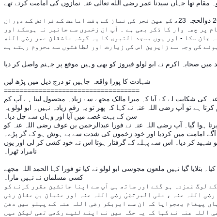
اور پھر اسلامی تاریخ کا دلوں کو رلا دینے والا واقعہ اس مقام پر. جس کی تصویر آپکو کو نظر آ رہی ہے . وقوع پزیر ہوا جب 7 نومبر 644ء، بمطابق 26 ذوالحجہ 23ھ کو عین فجر کی نماز کے وقت امامت کے فرائض کے دوران
م پر چھہ وار کا ذکر بھی ہے ۔ آپ ان زخموں سے جانبر نہ ہوسکے اور
ہ جان سکا - اور یوں مسجد النبوی کا یہ گوشہ عاشقان عمر رضی الله
شہادت کا پورا واقعہ چاہیں تو درج ذیل میں پڑھ لیں =
==========================
=========
نہ کی شکایت لے کے آیا کہ میرا مالک مجھے سے زیادہ محصول لیتا ہے آپ کم
تا ہے تو آپ رضی اللہ عنہ نے کہا کہ پھر تو یہ رقم زیادہ نہیں۔ ابو لولو یہ
سن کے بہت غصے میں آیا اور وہاں سے چل دیا۔
 خنجر سے تابڑ توڑ 6 وار کئیے۔ جس میں سے ایک وار ناف کو چیرتا ہوا گیا۔ آپ رضی اللہ عنہ نے فورا عبدالرحمن بن عوف رضی اللہ عنہ کو
 آگے امامت میں کردیا اور خود زخموں کی شدت سے بے ہوش ہو کے گر پڑے۔
شہید کر دیا۔ اس سے پہلے کے گرفتار ہوتا اس نے خود کشی کر لی اور یوں
نامراد ٹھرا۔
تلایا گیا نہیں ملعون مجوسی ابو لولو نے کیا تو فورا کہا الحمد اللہ مجھے
کسی مسلمان نے نہیں مارا۔
کے لوگ غمزدہ ہو گئے اور ساتھ ہی آپ سے اپنا جانشین مقرر کرنے کو
رضی اللہ عنہ ، علی المرتضیٰ رضی اللہ عنہ اور عثمان بن عفان رضی
ہاں پیغام بھجوایا کہ ان سے ابوبکر رضی اللہ عنہ کے پہلو میں دفن
 اللہ عنہ نے کہا کہ یہ جگہ میں نے اپنے لئیے رکھی تھی لیکن میں