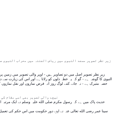
زیر نظر تصویر مسجد النبوی میں ریاض الجننہ میں محراب النبوی صل
زیر نظر تصویر اصل میں دو تصاویر ہیں - اوپر والی تصویر میں زمین پر
النبوی کا گوشہ ہے - گو کہ یہ خطہ دلوں کو رلاتا ہے اور اس کی زیارت سے
حصہ متبرک ہے - نہ جانے کتنے لوگ روز انہ فرض نمازوں اور نفل نمازوں کے
نیچے والی تصویر بھی اسی مقام کی ہے مگر اس وقت کارپیٹ اس مقام سے ہٹا ہوا ہے اور تیر سے نہات وضاحت سے مسجد النوی کے فرش پر اس مقام متبرک کی نشان دہی کی جارہی ہے -
حدیث پاک میں ہے کہ رسول مکرم صلی الله علیہ وسلم نے ایک مرتبہ ارشا
سینا عمر رضی الله تعالی عنہ نے اپنے دور حکومت میں اس حکم کی تعمیل فر