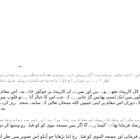
ی الله علیہ وسلم سے آگے پہلی اور دوسری صف کے سنگم پر ہے جہاں سر
نظر آ ر ہ ہے جہاں آج کل امام صاحب کھڑے ہوکر فرض نمازوں کی امامت کرتے ہیں - اس مقام کو میں نے لال تیر سے ظاہر کیا ہے -
 لال کارپیٹ بچھے ہوے ہیں اور میں نے ان کارپیٹ پر چوکور خانے سے اس مقا
 دلوں میں ایک ایسی پھانس گڑ جاتی ہے کہ جب اس کا خیال آتا ہے تو قلوب م
 دوران اس مقام پر اپنی جبینیں الله سبحان تعالی کے سامنے سجدہ ریز کرتے ہ
سے سیل بے رواں کا بہنا نہ گزیر ہوجایے اور وہ اپنی قسمت پر رشک کرنے لگیں -
د فرمایا تھا--- ''کیسا رہے گا اگر میں مسجد نبوی کو کو قبلہ رو وسیع کر د
مائی اور مسجد النبوی کو قبلہ رخ اتنا بڑھایا جو آپکو اس تصویر میں نظر آر