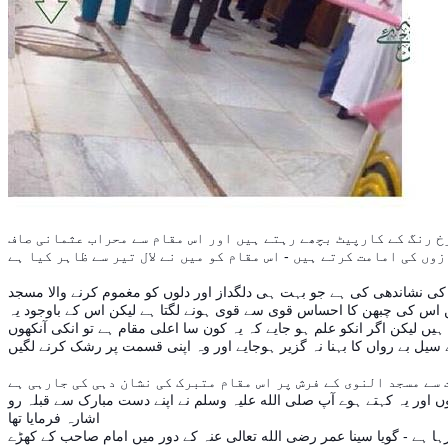
خ رنگ کے کارپیٹ بچھے رہتے ہیں اور اس مقام سے محراب عثمانی صاف
م کی نشاندھی کی ہے جو بہت ہی دلگداز اور دلوں کو مغموم کرنے والا مسجد
یں اس کی چبھن کا احساس قوی سے قوی ہونے لگتا ہے لیکن اس کے باوجود یہ
یں لیکن اگر انکو علم ہو جایے کہ یہ کون سا اعلی مقام ہے تو انکی آنکھوں
وں اور یہ کہتے ہوے آپ صلی الله علیہ وسلم نے اپنے دست مبارک سے قبلہ رو
اشارہ فرمایا تھا -
ہا ہے - گویا سینا عمر رضی الله تعالی عنہ کے دور میں امام صاحب کے کھڑے