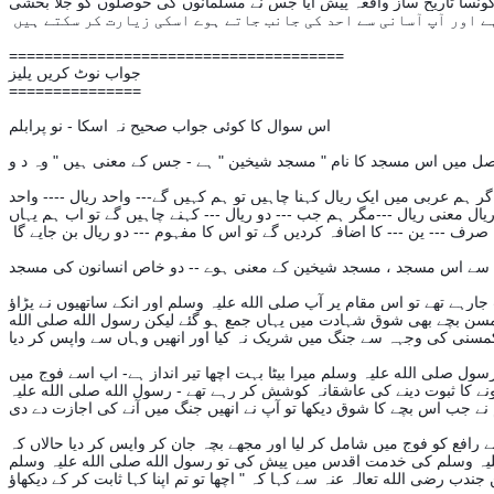
==========================
============
جواب نوٹ کریں پلیز
===============
اس سوال کا کوئی جواب صحیح نہ اسکا - نو پرابلم -
 ہم عربی میں ایک ریال کہنا چاہیں تو ہم کہیں گے--- واحد ریال ---- واحد
یال معنی ریال ---مگر ہم جب --- دو ریال --- کہنے چاہیں گے تو اب ہم یہاں
جارہے تھے تو اس مقام پر آپ صلی الله علیہ وسلم اور انکے ساتھیوں نے پڑاؤ
کمسن بچے بھی شوق شہادت میں یہاں جمع ہو گئے لیکن رسول الله صلی الله
ل صلی الله علیہ وسلم میرا بیٹا بہت اچھا تیر انداز ہے- اپ اسے فوج میں
ونے کا ثبوت دینے کی عاشقانہ کوشش کر رہے تھے - رسول الله صلی الله علیہ
ے رافع کو فوج میں شامل کر لیا اور مجھے بچہ جان کر واپس کر دیا حالاں کہ
ه علیہ وسلم کی خدمت اقدس میں پیش کی تو رسول الله صلی الله علیہ وسلم