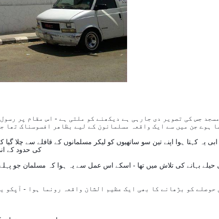
سجد جس کی تصویر دی جارہی ہے دیکھنے کو ملتی ہے - اس مقام پر رسول 
ابی یہ کہتا ہوا اپنے تین سو ساتھیوں کو لیکر مسلمانوں کے قافلے سے چلا گیا
کی حدود کے اندر رہ کر لڑی جائے -( اسوقت احد مدینہ کی حدود سے باہر تصور کیا جاتا تھا )-
 حیلے بہانے کی تلاش میں تھا - اسکے اس عمل سے یہ ہوا کہ مسلمان جو پہلے