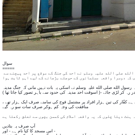
سوال
=====
الله صلی الله علیہ وسلم نے احد کی جنگ کے موقع پر احد پہچنے سے
 کہ رسول الله صلی الله علیہ وسلم نے اسکی یہ بات نہیں مانی کہ جنگ مدینہ
 ہے کفّار کی تین ہزار افراد پر مشتمل فوج کی سامنے صرف ایک ہزار تھے ،
منافقت کی وجہ کم ہوکر صرف سات سو رہ گیے -
آپ صرف یہ بتادیں :-
١- اس مسجد کا کیا نام ہے - اور