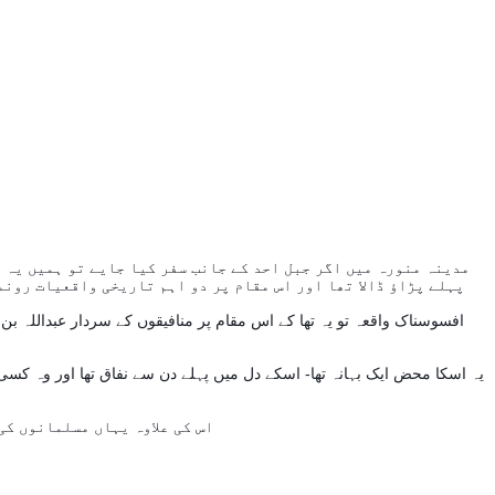
مدینہ منورہ میں اگر جبل احد کے جانب سفر کیا جایے تو ہمیں یہ م
پہلے پڑاؤ ڈالا تھا اور اس مقام پر دو اہم تاریخی واقعیات رونما ہوے جن میں سے ایک واقعہ مسلمانون کے لیے بظاھر افسوسناک تھا جب کہ دوسرا واقعہ مسلمانوں کے حوصلے بڑھانے کے لیے اہم ثابت ہوا -
افسوسناک واقعہ تو یہ تھا کے اس مقام پر منافیقوں کے سردار عبداللہ بن 
یہ اسکا محض ایک بہانہ تھا- اسکے دل میں پہلے دن سے نفاق تھا اور وہ کسی
اس کی علاوہ یہاں مسلمانوں کی حوصلے کو بڑھانے کا بھی ایک عظیم الشان واقعہ رونما ہوا - آپکو یہ ہنٹ دیتا چلوں کہ یہ واقعہ اسلام کی کمسن بچوں سے تعلق رکھتا ہے-