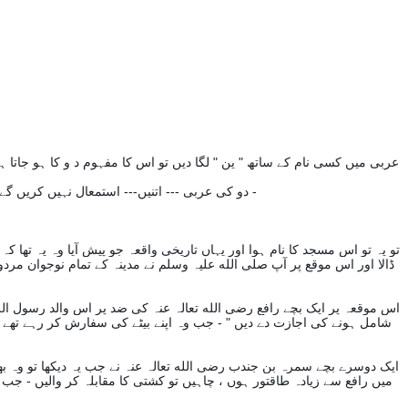
عربی میں کسی نام کے ساتھ " ین " لگا دیں تو اس کا مفہوم د و کا ہو جاتا
دو کی عربی --- اتنیں--- استمعال نہیں کریں گے بلکہ سیدھا سیدھا--- د و ریال --- کو--- ریالیں--- کہ دیں گے - گویا --- ریال میں صرف --- ین --- کا اضافہ کردیں گے تو اس کا مفہوم --- دو ریال بن جایے گا -
تو یہ تو اس مسجد کا نام ہوا اور یہاں تاریخی واقعہ جو پیش آیا وہ یہ تھا 
ڈالا اور اس موقع پر آپ صلی الله علیہ وسلم نے مدینہ کے تمام نوجوان 
اس موقعہ پر ایک بچے رافع رضی الله تعالہ عنہ کی ضد پر اس والد رسول الل
شامل ہونے کی اجازت دے دیں " - جب وہ اپنے بیٹے کی سفارش کر رہے تھے کم
ایک دوسرے بچے سمرہ بن جندب رضی الله تعالہ عنہ نے جب یہ دیکھا تو وہ بھی
میں رافع سے زیادہ طاقتور ہوں ، چاہیں تو کشتی کا مقابلہ کر والیں - ج