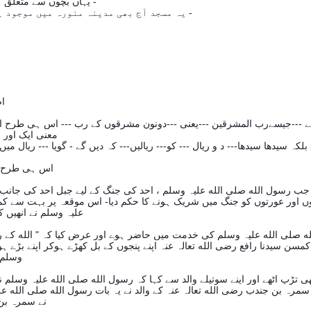
٢٢- یہاں بچوں سے متعلق کونسا تاریخ ساز واقعہ پیش آیا جس نے مسلمانوں کی حوصلوں کو جلا بخشی-
یہ مسجد آج بھی مدینہ منورہ میں موجود ہے اور آپ آسانی سے احد کی جانب جاتے ہوے اسکی زیارت کر سکتے ہیں -
اصل میں اس مسجد کا نام " مسجد شیخین " ہے - جس کے معنی ہیں " وہ د و " ---
 ہے ---جیسےرب المشرقین ---یعنی ---دونون مشرقوں کے رب --- اس ہی طرح اگر
معنی ایک اور ر
اس ہی طرح سے اس مسجد ، مسجد شیخین کے معنی ہوے -- دو خاص انسانون کی مسجد -
کہ جب رسول الله صلی الله علیہ وسلم ، احد کی جنگ کے لیے جبل احد کی جانب 
مردوں اور عورتوں کو جنگ میں شریک ہونے کا حکم دیا- اس موقعہ پر بہت سے 
علیہ وسلم نے انھیں کمسنی کی وجہہ سے جنگ میں شریک نہ کیا اور انھیں وہاں سے واپس کر دیا -
ه صلی الله علیہ وسلم کی خدمت میں حاضر ہوے اور عرض کیا کہ " الله کے رسو
سن سیدنا رافع رضی الله تعالہ عنہ اپنے پنجوں کے بل کھڑے ہوکر اپنے بڑے ہ
وسلم نے جب اس بچے کا شوق دیکھا تو آپ نے انھیں جنگ میں آنے کی اجازت دے دی -
 تڑپ اٹھے اور اپنے سوتیلے والد سے کہا کہ رسول الله صلی الله علیہ وسلم ن
ب سمرہ بن جندب رضی الله تعالہ عنہ کے والد نے یہ بات رسول الله صلی الل
نے سمرہ بن جندب رضی الله تعالہ عنہ سے کہا کہ " اچھا تو تم اپنا کہا ثابت کر کے دیکھاؤ " -